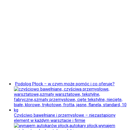
Podolog Płock – w czym może pomóc i co oferuje?
Czyściwo bawełniane i przemysłowe – niezastąpiony
element w każdym warsztacie i firmie