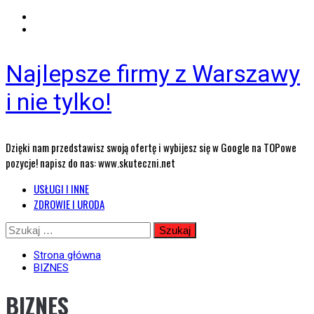
Najlepsze firmy z Warszawy
i nie tylko!
Dzięki nam przedstawisz swoją ofertę i wybijesz się w Google na TOPowe
pozycje! napisz do nas: www.skuteczni.net
Menu
USŁUGI I INNE
główne
ZDROWIE I URODA
Przejdź
Szukaj:
do
treści
Strona główna
BIZNES
BIZNES