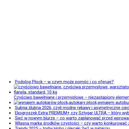
Podolog Płock – w czym może pomóc i co oferuje?
Czyściwo bawełniane i przemysłowe – niezastąpiony element
Suknia ślubna 2026, czyli modne rękawy i asymetryczne cięc
Ekogroszek Extra PREMIUM+ czy Sztygar ULTRA – który wy
Sieć w nowym biurze – co warto zaplanować przed wprow
Własna marka środków czystości – czy warto konkurować 
Trendy 2025 – torby Hobo i plecaki 2w1 w natarciu