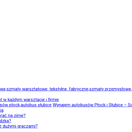
 w każdym warsztacie i firmie
Wynajem autobusów Płock i Słubice – Sca
ia
brać na zimę?
adzką?
z dużymi graczami?