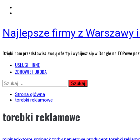
Najlepsze firmy z Warszawy i 
Dzięki nam przedstawisz swoją ofertę i wybijesz się w Google na TOPowe poz
Menu
USŁUGI I INNE
główne
ZDROWIE I URODA
Przejdź
Szukaj:
do
treści
Strona główna
torebki reklamowe
torebki reklamowe
minipack-torre
smipack
torby papierowe producent
torebki reklam