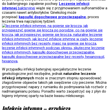
do bakteryjnego zapalenie pochwy.
Leczenie infekcji
intymnej
bakteryjnej
wiąże się z przyjmowaniem sulfonamidów a
czasami nawet antybiotyków. Ginekolog może
przepisać
kapsułki dopochwowe przeciwzapalne
, proces
leczenia trwa najczęściej tydzień.
W przypadku infekcji bateryjnej specjalistyczne leczenie
ginekologiczne jest niezbędne, jednak
naturalne leczenie
infekcji intymnych
może w znacznym stopniu spowodować
złagodzenie objawów takich jak swędzenie czy pieczenie. Można
przygotowywać napary z rumianku do podmywania lub roztwór z
nadmanganianu potasu. Ponadto warto zaopatrzyć się z płyn do
higieny intymnej oparty na bazie kwasu mlekowego.
Infekcja intymna – grzybicza