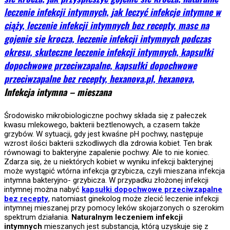
Infekcja intymna – mieszana
Środowisko mikrobiologiczne pochwy składa się z pałeczek
kwasu mlekowego, bakterii beztlenowych, a czasem także
grzybów. W sytuacji, gdy jest kwaśne pH pochwy, następuje
wzrost ilości bakterii szkodliwych dla zdrowia kobiet. Ten brak
równowagi to bakteryjne zapalenie pochwy. Ale to nie koniec.
Zdarza się, że u niektórych kobiet w wyniku infekcji bakteryjnej
może wystąpić wtórna infekcja grzybicza, czyli mieszana infekcja
intymna bakteryjno- grzybicza. W przypadku złożonej infekcji
intymnej można nabyć
kapsułki dopochwowe przeciwzapalne
bez recepty
, natomiast ginekolog może zlecić leczenie infekcji
intymnej mieszanej przy pomocy leków skojarzonych o szerokim
spektrum działania.
Naturalnym leczeniem infekcji
intymnych
mieszanych jest substancja, którą uzyskuje się z