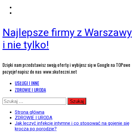
Najlepsze firmy z Warszawy
i nie tylko!
Dzięki nam przedstawisz swoją ofertę i wybijesz się w Google na TOPowe
pozycje! napisz do nas: www.skuteczni.net
Menu
USŁUGI I INNE
główne
ZDROWIE I URODA
Przejdź
Szukaj:
do
treści
Strona główna
ZDROWIE I URODA
Jak leczyć infekcje intymne i co stosować na gojenie się
krocza po porodzie?