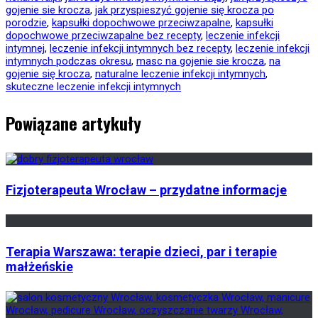
gojenie sie krocza
,
jak przyspieszyć gojenie się krocza po
porodzie
,
kapsułki dopochwowe przeciwzapalne
,
kapsułki
dopochwowe przeciwzapalne bez recepty
,
leczenie infekcji
intymnej
,
leczenie infekcji intymnych bez recepty
,
leczenie infekcji
intymnych podczas okresu
,
masc na gojenie sie krocza
,
na
gojenie się krocza
,
naturalne leczenie infekcji intymnych
,
skuteczne leczenie infekcji intymnych
Powiązane artykuły
Fizjoterapeuta Wrocław – przydatne informacje
Terapia Warszawa: terapie dzieci, par i terapie
małżeńskie