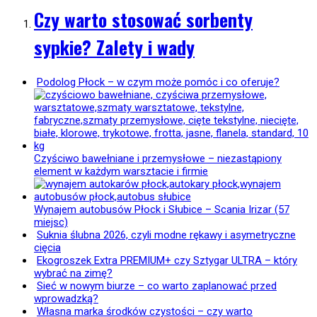
Czy warto stosować sorbenty
sypkie? Zalety i wady
Podolog Płock – w czym może pomóc i co oferuje?
Czyściwo bawełniane i przemysłowe – niezastąpiony
element w każdym warsztacie i firmie
Wynajem autobusów Płock i Słubice – Scania Irizar (57
miejsc)
Suknia ślubna 2026, czyli modne rękawy i asymetryczne
cięcia
Ekogroszek Extra PREMIUM+ czy Sztygar ULTRA – który
wybrać na zimę?
Sieć w nowym biurze – co warto zaplanować przed
wprowadzką?
Własna marka środków czystości – czy warto