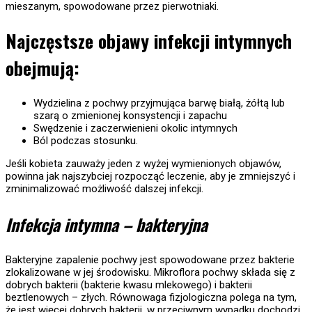
mieszanym, spowodowane przez pierwotniaki.
Najczęstsze objawy infekcji intymnych
obejmują:
Wydzielina z pochwy przyjmująca barwę białą, żółtą lub
szarą o zmienionej konsystencji i zapachu
Swędzenie i zaczerwienieni okolic intymnych
Ból podczas stosunku.
Jeśli kobieta zauważy jeden z wyżej wymienionych objawów,
powinna jak najszybciej rozpocząć leczenie, aby je zmniejszyć i
zminimalizować możliwość dalszej infekcji.
Infekcja intymna – bakteryjna
Bakteryjne zapalenie pochwy jest spowodowane przez bakterie
zlokalizowane w jej środowisku. Mikroflora pochwy składa się z
dobrych bakterii (bakterie kwasu mlekowego) i bakterii
beztlenowych – złych. Równowaga fizjologiczna polega na tym,
że jest więcej dobrych bakterii, w przeciwnym wypadku dochodzi