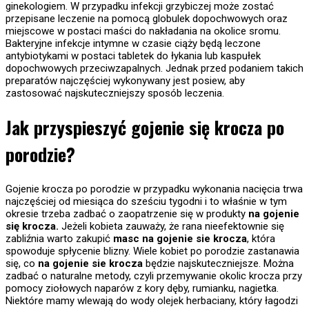
ginekologiem. W przypadku infekcji grzybiczej może zostać
przepisane leczenie na pomocą globulek dopochwowych oraz
miejscowe w postaci maści do nakładania na okolice sromu.
Bakteryjne infekcje intymne w czasie ciąży będą leczone
antybiotykami w postaci tabletek do łykania lub kaspułek
dopochwowych przeciwzapalnych. Jednak przed podaniem takich
preparatów najczęściej wykonywany jest posiew, aby
zastosować najskuteczniejszy sposób leczenia.
Jak przyspieszyć gojenie się krocza po
porodzie?
Gojenie krocza po porodzie w przypadku wykonania nacięcia trwa
najczęściej od miesiąca do sześciu tygodni i to właśnie w tym
okresie trzeba zadbać o zaopatrzenie się w produkty
na gojenie
się krocza.
Jeżeli kobieta zauważy, że rana nieefektownie się
zabliźnia warto zakupić
masc na gojenie sie krocza
, która
spowoduje spłycenie blizny. Wiele kobiet po porodzie zastanawia
się, co
na gojenie sie krocza
będzie najskuteczniejsze. Można
zadbać o naturalne metody, czyli przemywanie okolic krocza przy
pomocy ziołowych naparów z kory dęby, rumianku, nagietka.
Niektóre mamy wlewają do wody olejek herbaciany, który łagodzi