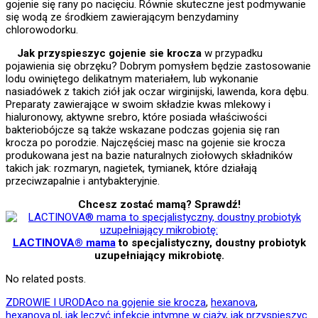
gojenie się rany po nacięciu. Równie skuteczne jest podmywanie
się wodą ze środkiem zawierającym benzydaminy
chlorowodorku.
Jak przyspieszyc gojenie sie krocza
w przypadku
pojawienia się obrzęku? Dobrym pomysłem będzie zastosowanie
lodu owiniętego delikatnym materiałem, lub wykonanie
nasiadówek z takich ziół jak oczar wirginijski, lawenda, kora dębu.
Preparaty zawierające w swoim składzie kwas mlekowy i
hialuronowy, aktywne srebro, które posiada właściwości
bakteriobójcze są także wskazane podczas gojenia się ran
krocza po porodzie. Najczęściej masc na gojenie sie krocza
produkowana jest na bazie naturalnych ziołowych składników
takich jak: rozmaryn, nagietek, tymianek, które działają
przeciwzapalnie i antybakteryjnie.
Chcesz zostać mamą? Sprawdź!
LACTINOVA® mama
to specjalistyczny, doustny probiotyk
uzupełniający mikrobiotę.
No related posts.
ZDROWIE I URODA
co na gojenie sie krocza
,
hexanova
,
hexanova.pl
,
jak leczyć infekcje intymne w ciąży
,
jak przyspieszyc