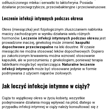
odtłuszczonego mleka i serwatki to laktoferyna. Posiada
działanie przeciwgrzybicze, przeciwbakteryjne i przeciwwirusowe.
Leczenie infekcji intymnych podczas okresu
Okres (miesiączka) jest fizjologicznym złuszczaniem nabłonka
macicy zachodzącym w wyniku działania wielu różnych
hormonów.
Leczenie infekcji intymnych podczas okresu
jest
prowadzone inaczej, ginekolog może zmienić
kaspułki
dopochwowe przeciwzapalne
na leki doustne. W czasie
miesiączki nie można stosować leków dopochwowych. Dopiero
po zakończonym krwawieniu można wznowić stosowanie
kapsułek, ale w porozumieniu z ginekologiem, ponieważ terapia
tabletkami mogła być wystarczająca.
Naturalne leczenie
infekcji intymnych
może być stosowane jedynie w formie
podmywania z użyciem naparów ziołowych.
Jak leczyć infekcje intymne w ciąży?
Ciąża to wyjątkowy okres w życiu kobiety, wszystkie
podejmowane działania mogą wpływać na płód, dlatego w
przypadku infekcji intymnej w ciąży należy konsultować się z