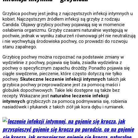
Grzybica pochwy jest jedną z najczęstszych infekcji intymnych u
kobiet. Najczęstszym źródłem infekcji są grzyby z rodzaju
Candida. Objawy grzybicy pochwy pojawiają się w momencie
osłabienia organizmu. Grzyby czasami naturalnie występują w
pochwie, jednak w wyniku zaburzeń równowagi pH nie neutralizują
i nie wychwytują środowiska pochwy, co prowadzi do rozwoju
stanu zapalnego.
Grzybicę pochwy można rozpoznać na podstawie zmiany w
wydzielinie z pochwy, pojawia się biała, zsiadła wydzielina z
pochwy o specyficznym zapachu drożdży. Ponadto pojawia się
ciągłe swędzenie, pieczenie, które często dotyczą nie tylko
pochwy.
Skuteczne leczenie infekcji intymnych
takich jak
grzybica pochwy przeprowadzane jest za pomocą maści i
globulek dopochwowych. Takie leki dostępne są także bez
recepty. Wskazane jest
naturalne leczenie infekcji
intymnych
grzybiczych za pomocą podmywania się, robienia
nasiadówek i płukanek z takich ziół jak kora dębu i rumianek.