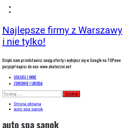
Najlepsze firmy z Warszawy
i nie tylko!
Dzięki nam przedstawisz swoją ofertę i wybijesz się w Google na TOPowe
pozycje! napisz do nas: www.skuteczni.net
Menu
USŁUGI I INNE
główne
ZDROWIE I URODA
Przejdź
Szukaj:
do
treści
Strona główna
auto spa sanok
auto spa sanok