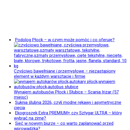
Podolog Płock – w czym może pomóc i co oferuje?
Czyściwo bawełniane i przemysłowe – niezastąpiony
element w każdym warsztacie i firmie
Wynajem autobusów Płock i Słubice – Scania Irizar (57
miejsc)
Suknia ślubna 2026, czyli modne rękawy i asymetryczne
cięcia
Ekogroszek Extra PREMIUM+ czy Sztygar ULTRA – który
wybrać na zimę?
Sieć w nowym biurze – co warto zaplanować przed
wprowadzką?