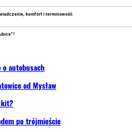
iadczenie, komfort i terminowość.
ubice”
?
e o autobusach
towice od Mysław
 kit?
dem po trójmieście