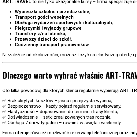
ART‐TRAVEL
to nie tylko okazjonalne kursy – firma specjalizuje 
Wycieczki szkolne i przedszkolne
,
Transport gości weselnych
,
Obsługa wydarzeń sportowych i kulturalnych
,
Pielgrzymki i wyjazdy grupowe
,
Transfery z/na lotniska
,
Przewozy dzieci do szkół
,
Codzienny transport pracowników
.
Niezależnie od okoliczności, możesz liczyć na elastyczną ofertę i 
Dlaczego warto wybrać właśnie ART‐TRA
Oto kilka powodów, dla których klienci regularnie wybierają
ART‐T
✅ Brak ukrytych kosztów – jasna i przejrzysta wycena,
✅ Bezpieczeństwo – każdy pojazd regularnie serwisowany,
✅ Elastyczność – dopasowanie do terminu i trasy klienta,
✅ Doświadczenie – setki zrealizowanych tras rocznie,
✅ Obsługa 7 dni w tygodniu – również w święta i weekendy.
Firma oferuje również możliwość rezerwacji telefonicznej oraz in