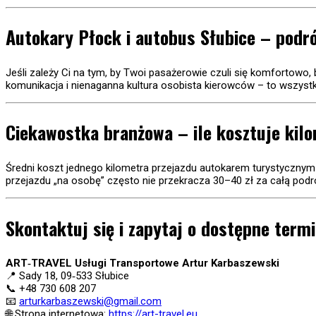
Autokary Płock i autobus Słubice – podró
Jeśli zależy Ci na tym, by Twoi pasażerowie czuli się komfortowo, 
komunikacja i nienaganna kultura osobista kierowców – to wszystko
Ciekawostka branżowa – ile kosztuje ki
Średni koszt jednego kilometra przejazdu autokarem turystycznym 
przejazdu „na osobę” często nie przekracza 30–40 zł za całą podr
Skontaktuj się i zapytaj o dostępne term
ART‐TRAVEL Usługi Transportowe Artur Karbaszewski
📍 Sady 18, 09‐533 Słubice
📞 +48 730 608 207
📧
arturkarbaszewski@gmail.com
🌐 Strona internetowa:
https://art-travel.eu