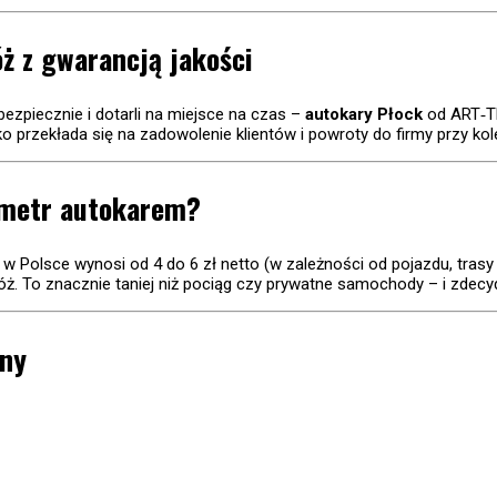
ż z gwarancją jakości
bezpiecznie i dotarli na miejsce na czas –
autokary Płock
od ART‐TR
 przekłada się na zadowolenie klientów i powroty do firmy przy kol
lometr autokarem?
w Polsce wynosi od 4 do 6 zł netto (w zależności od pojazdu, trasy 
óż. To znacznie taniej niż pociąg czy prywatne samochody – i zdecy
iny