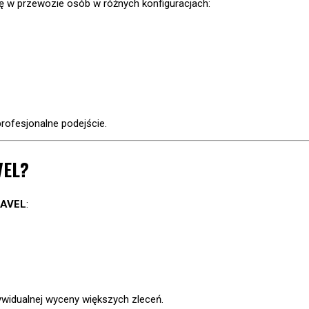
się w przewozie osób w różnych konfiguracjach:
profesjonalne podejście.
VEL?
RAVEL
:
dywidualnej wyceny większych zleceń.