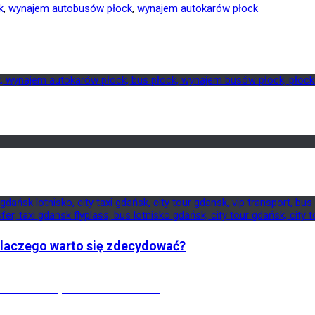
k
,
wynajem autobusów płock
,
wynajem autokarów płock
 dlaczego warto się zdecydować?
cięcia
ment w każdym warsztacie i firmie