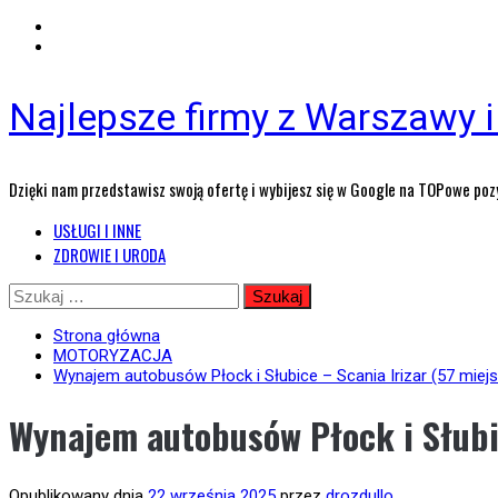
Najlepsze firmy z Warszawy i 
Dzięki nam przedstawisz swoją ofertę i wybijesz się w Google na TOPowe poz
Menu
USŁUGI I INNE
główne
ZDROWIE I URODA
Przejdź
Szukaj:
do
treści
Strona główna
MOTORYZACJA
Wynajem autobusów Płock i Słubice – Scania Irizar (57 miejs
Wynajem autobusów Płock i Słubic
Opublikowany dnia
22 września 2025
przez
drozdullo