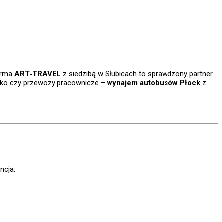
Firma
ART‐TRAVEL
z siedzibą w Słubicach to sprawdzony partner
tnisko czy przewozy pracownicze –
wynajem autobusów Płock
z
ncja: