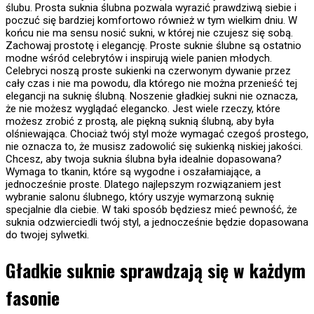
ślubu. Prosta suknia ślubna pozwala wyrazić prawdziwą siebie i
poczuć się bardziej komfortowo również w tym wielkim dniu. W
końcu nie ma sensu nosić sukni, w której nie czujesz się sobą.
Zachowaj prostotę i elegancję. Proste suknie ślubne są ostatnio
modne wśród celebrytów i inspirują wiele panien młodych.
Celebryci noszą proste sukienki na czerwonym dywanie przez
cały czas i nie ma powodu, dla którego nie można przenieść tej
elegancji na suknię ślubną. Noszenie gładkiej sukni nie oznacza,
że nie możesz wyglądać elegancko. Jest wiele rzeczy, które
możesz zrobić z prostą, ale piękną suknią ślubną, aby była
olśniewająca. Chociaż twój styl może wymagać czegoś prostego,
nie oznacza to, że musisz zadowolić się sukienką niskiej jakości.
Chcesz, aby twoja suknia ślubna była idealnie dopasowana?
Wymaga to tkanin, które są wygodne i oszałamiające, a
jednocześnie proste. Dlatego najlepszym rozwiązaniem jest
wybranie salonu ślubnego, który uszyje wymarzoną suknię
specjalnie dla ciebie. W taki sposób będziesz mieć pewność, że
suknia odzwierciedli twój styl, a jednocześnie będzie dopasowana
do twojej sylwetki.
Gładkie suknie sprawdzają się w każdym
fasonie