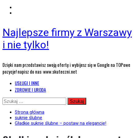
Najlepsze firmy z Warszawy
i nie tylko!
Dzięki nam przedstawisz swoją ofertę i wybijesz się w Google na TOPowe
pozycje! napisz do nas: www.skuteczni.net
Menu
USŁUGI I INNE
główne
ZDROWIE I URODA
Przejdź
Szukaj:
do
treści
Strona główna
suknie ślubne
Gładkie suknie ślubne – postaw na elegancję!