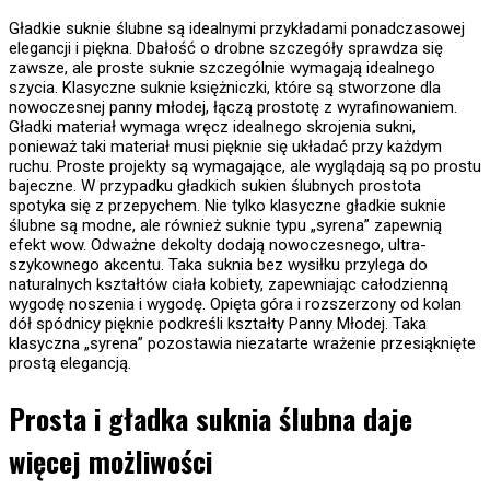
Gładkie suknie ślubne są idealnymi przykładami ponadczasowej
elegancji i piękna. Dbałość o drobne szczegóły sprawdza się
zawsze, ale proste suknie szczególnie wymagają idealnego
szycia. Klasyczne suknie księżniczki, które są stworzone dla
nowoczesnej panny młodej, łączą prostotę z wyrafinowaniem.
Gładki materiał wymaga wręcz idealnego skrojenia sukni,
ponieważ taki materiał musi pięknie się układać przy każdym
ruchu. Proste projekty są wymagające, ale wyglądają są po prostu
bajeczne. W przypadku gładkich sukien ślubnych prostota
spotyka się z przepychem. Nie tylko klasyczne gładkie suknie
ślubne są modne, ale również suknie typu „syrena” zapewnią
efekt wow. Odważne dekolty dodają nowoczesnego, ultra-
szykownego akcentu. Taka suknia bez wysiłku przylega do
naturalnych kształtów ciała kobiety, zapewniając całodzienną
wygodę noszenia i wygodę. Opięta góra i rozszerzony od kolan
dół spódnicy pięknie podkreśli kształty Panny Młodej. Taka
klasyczna „syrena” pozostawia niezatarte wrażenie przesiąknięte
prostą elegancją.
Prosta i gładka suknia ślubna daje
więcej możliwości