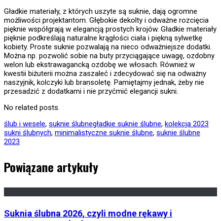
Gładkie materiały, z których uszyte są suknie, dają ogromne
możliwości projektantom. Głębokie dekolty i odważne rozcięcia
pięknie współgrają w elegancją prostych krojów. Gładkie materiały
pięknie podkreślają naturalne krągłości ciała i piękną sylwetkę
kobiety. Proste suknie pozwalają na nieco odważniejsze dodatki.
Można np. pozwolić sobie na buty przyciągające uwagę, ozdobny
welon lub ekstrawagancką ozdobę we włosach. Również w
kwestii biżuterii można zaszaleć i zdecydować się na odważny
naszyjnik, kolczyki lub bransoletę. Pamiętajmy jednak, żeby nie
przesadzić z dodatkami i nie przyćmić elegancji sukni.
No related posts.
ślub i wesele
,
suknie ślubne
gładkie suknie ślubne
,
kolekcja 2023
sukni ślubnych
,
minimalistyczne suknie ślubne
,
suknie ślubne
2023
Powiązane artykuły
Suknia ślubna 2026, czyli modne rękawy i