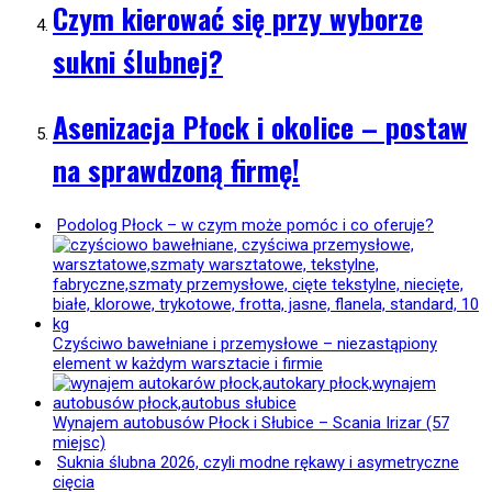
Czym kierować się przy wyborze
sukni ślubnej?
Asenizacja Płock i okolice – postaw
na sprawdzoną firmę!
Podolog Płock – w czym może pomóc i co oferuje?
Czyściwo bawełniane i przemysłowe – niezastąpiony
element w każdym warsztacie i firmie
Wynajem autobusów Płock i Słubice – Scania Irizar (57
miejsc)
Suknia ślubna 2026, czyli modne rękawy i asymetryczne
cięcia